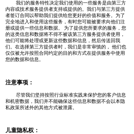
我们的服务特性决定我们使用的一些服务是由第三方
内容或技术服务提供者支持或提供的。我们与第三方提供
者签订合同以帮助我们提供给您更好的价值和服务。为了
完全地进入和使用这些服务，有时您可能被要求向他们注
册或提供一些信息和数据。 为了提供您所要求的服务，您
的这类信息和数据将不得不被该第三方服务提供者使用，
他们可能将处理或更新这些数据和信息，然后传送回我
们。在选择第三方提供者时，我们是非常审慎的， 他们也
仅仅被允许按照合同约定的目的和方式在提供服务中使用
您的数据和信息。
注意事项：
尽管我们坚持按照行业标准实践来保护您的客户信息
和机密数据，我们并不能确保这些信息和数据不会以本隐
私政策所述外的其他方式被泄露。
儿童隐私权：